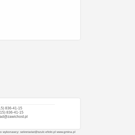
(15) 836-41-15
(15) 836-41-15
zad@zawichost.pl
do wykonawcy:
sekretariat@szulc-efekt.pl
www.gmina.pl