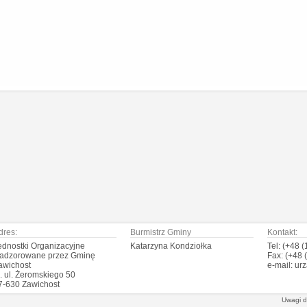
dres:
Burmistrz Gminy
Kontakt:
ednostki Organizacyjne
Katarzyna Kondziołka
Tel: (+48 
adzorowane przez Gminę
Fax: (+48 
awichost
e-mail: ur
l. ul. Żeromskiego 50
7-630 Zawichost
Uwagi 