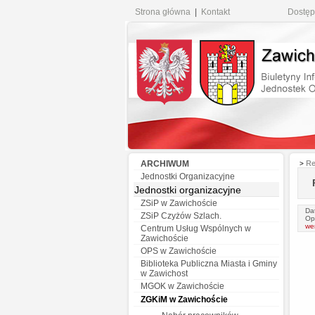
Strona główna
|
Kontakt
Dostęp
ARCHIWUM
Re
>
Jednostki Organizacyjne
Jednostki organizacyjne
ZSiP w Zawichoście
Da
ZSiP Czyżów Szlach.
Op
we
Centrum Usług Wspólnych w
Zawichoście
OPS w Zawichoście
Biblioteka Publiczna Miasta i Gminy
w Zawichost
MGOK w Zawichoście
ZGKiM w Zawichoście