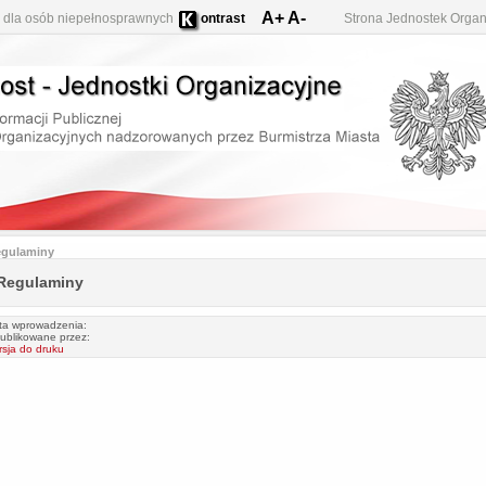
A+
A-
 dla osób niepełnosprawnych
ontrast
Strona Jednostek Organ
gulaminy
Regulaminy
ta wprowadzenia:
ublikowane przez:
rsja do druku