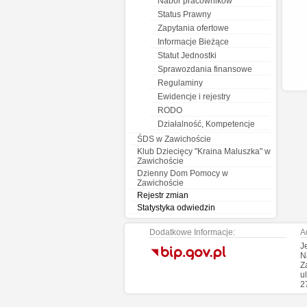
Nabór pracowników
Status Prawny
Zapytania ofertowe
Informacje Bieżące
Statut Jednostki
Sprawozdania finansowe
Regulaminy
Ewidencje i rejestry
RODO
Działalność, Kompetencje
ŚDS w Zawichoście
Klub Dziecięcy "Kraina Maluszka" w
Zawichoście
Dzienny Dom Pomocy w
Zawichoście
Rejestr zmian
Statystyka odwiedzin
Dodatkowe Informacje:
A
.
J
N
Z
u
2